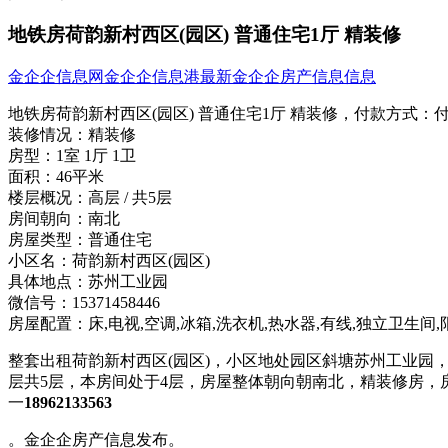
地铁房荷韵新村西区(园区) 普通住宅1厅 精装修
金企企信息网
金企企信息港
最新金企企房产信息信息
地铁房荷韵新村西区(园区) 普通住宅1厅 精装修，
付款方式：
装修情况：
精装修
房型：
1室 1厅 1卫
面积：
46平米
楼层概况：
高层 / 共5层
房间朝向：
南北
房屋类型：
普通住宅
小区名：
荷韵新村西区(园区)
具体地点：
苏州工业园
微信号：
15371458446
房屋配置：
床,电视,空调,冰箱,洗衣机,热水器,有线,独立卫生间,
整套出租荷韵新村西区(园区)，小区地处园区斜塘苏州工业园，距
层共5层，本房间处于4层，房屋整体朝向朝南北，精装修房，
一
18962133563
。金企企房产信息发布。