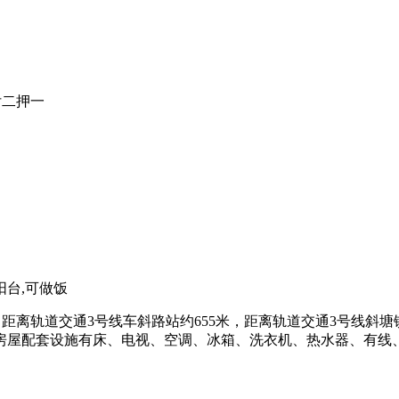
付二押一
阳台,可做饭
离轨道交通3号线车斜路站约655米，距离轨道交通3号线斜塘镇
房屋配套设施有床、电视、空调、冰箱、洗衣机、热水器、有线、