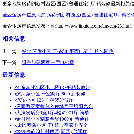
更多地铁房荷韵新村西区(园区) 普通住宅1厅 精装修最新相关
金企企房产信息
地铁房荷韵新村西区(园区) 普通住宅1厅 精装
金企企房产信息发布平台:http://www.jinqiqi.com/fangcan/23.html
相关信息
上一篇：
城北 蓝盾小区 正6楼87平家电齐全 拎包即住
下一篇：
阳光加苑两室一厅电梯楼
最新信息
•
河东富强小区小二楼133平精装修带
•
滨河苑小区 一室两厅 80m 新装修
•
汽贸小区 128平 精装3室2厅
•
唐家路双室拎包入住地势平坦阳光充
•
大润发后身1室1厅4楼45001厅 简单
•
金月湾小区精装全配1000元 普通住
•
城北 蓝盾小区 正6楼87平家电齐全
•
地铁房荷韵新村西区(园区) 普通住