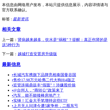
本信息由网络用户发布，
本站只提供信息展示，内容详情请与
官方联系确认。
标签 :
最新资讯
相关文章
上一篇：
肾病越来越多，饮水是“祸根”？提醒：真正伤肾的是
这5种行为
下一篇：
越城打造安置房升级版
最新信息
•
长城汽车携旗下品牌亮相泰国曼谷国
•
售价17.98万元哈弗二代大狗Hi4版正
•
监管连揭鼎益丰“假面”！涉嫌股价操
•
@台州人，“商转公”政策来了
•
汽车，能不能接棒房地产？
•
实锤！汇金大手笔增持这些ETF
•
上月无人问津今遭5家争抢，二股东亏