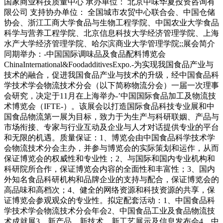
国家商业科技质量中心 承办单位： 北京中味华夏投资咨询有
限公司 支持协办单位： 全国城市农贸中心联合会、中国仓储
协会、浙江工商大学食品与生物工程学院、中国农业大学食品
科学与营养工程学院、北京信息科技大学经济管理学院、上海
水产大学经济管理学院、哈尔滨商业大学管理学院;;展会简介
同期举办：-中国国际调味品及食品配料博览会
ChinaInternational&FoodadditivesExpo.-为实现我国食品产业与
技术的融合，促进我国食品产业与技术的升级，经中国食品科
学技术学会物流技术分会（以下简称物流分会）一届一次理事
会研究，决定于11月在上海举办-’中国国际食品加工及物流技
术博览会（IFTE-）。该展会以打造国际食品科技专业展和中
国食品物流第一展为目标，致力于为生产与科研联姻、产品与
市场衔接、专家与行业互动及企业与人才对话提供专业的平台
和无限的机遇。质量保证：1、博览会由中国食品科学技术学
会物流技术分会主办，并参与博览会的实际策划和运作，从而
保证博览会的权威性和专业性；2、与国际和国内专业机构和
科研院所合作，保证博览会内容的全面性和丰富性；3、国内
外知名食品科研机构和品牌企业的支持与配合，保证博览会的
高品味和高档次；4、健全的网络资源和科技资源的共享，保
证博览会参观观众的专业性。拟定配套活动：1、中国食品科
学技术学会物流技术分会年会2、中国食品工业及食品物流技
术成就展3、新产品、新技术、新工艺展示及信息发布会4、中