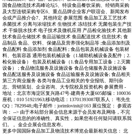
国食品物流技术高峰论坛5、特设食品餐饮采购、经销商采购
及大型连锁采购专区6、重点品牌企业客户联谊会、新闻发布
会或产品推介会7、其他待定 参展范围 食品加工及工艺技术
杀菌技术 分离与浓缩技术 生物技术 冻结技术 无菌包装生产技
术 干燥脱水技术 电子技术及微机应用 产品检化验技术 其他新
技术食品仓储技术 食品运输技术 食品配送技术 信息技术; 食
品制品 食品、饮料、保健品及营养强化制品等 ;食品添加剂及
食品配料 食品添加剂 食品配料 ; 食品包装及机械设备 包装材
料、包装容器 通用包装机械设备（1.辅助机械设备及配件；2.
检化验设备） 包装及机械设备（1.食品专用加工设备；2.灭菌
设备） ; 食品物流服务及设施设备 食品仓储服务及设施设备
食品配送服务及设施设备 食品运输服务及设施设备; 食品相关
第三方商业服务 各类与食品工业相关的专业报纸、期刊杂
志、营销策划、企业咨询、大专院校及投资机构 参展费用 -
地址：北京市海淀区复兴路47号-建商务大厦605邮编：100036
座机：010 51921963;移动电话：13701393087联系人： 韦先生
QQ：7829948;;电子邮件：jorimlovinit@163 展位预定： 参观咨
询： --> 由于本站部分展会信息来源于会员发布及网络，不完
全保证信息的的准确性、真实性，如果您有任何疑问请联系我
们。 。金企企展会信息发布。
更多中国国际食品加工及物流技术博览会最新相关信息： 北