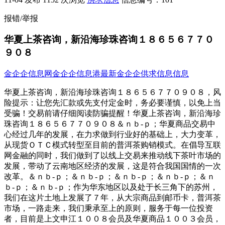
报错/举报
华夏上茶咨询，新沿海珍珠咨询１８６５６７７０
９０８
金企企信息网
金企企信息港
最新金企企供求信息信息
华夏上茶咨询，新沿海珍珠咨询１８６５６７７０９０８，风
险提示：让您先汇款或先支付定金时，务必要谨慎，以免上当
受骗！交易前请仔细阅读防骗提醒！华夏上茶咨询，新沿海珍
珠咨询１８６５６７７０９０８＆ｎｂ-ｐ；华夏商品交易中
心经过几年的发展，在力求做到行业好的基础上，大力变革，
从现货ＯＴＣ模式转型至目前的普洱茶购销模式。在倡导互联
网金融的同时，我们做到了以线上交易来推动线下茶叶市场的
发展，带动了云南地区经济的发展，这是符合我国国情的一次
改革。＆ｎｂ-ｐ；＆ｎｂ-ｐ；＆ｎｂ-ｐ；＆ｎｂ-ｐ；＆ｎ
ｂ-ｐ；＆ｎｂ-ｐ；作为华东地区以及处于长三角下的苏州，
我们在这片土地上发展了７年，从大宗商品到邮币卡，普洱茶
市场，一路走来，我们秉承至上的原则，服务于每一位投资
者，目前是上文申江１００８会员及华夏商品１００３会员，