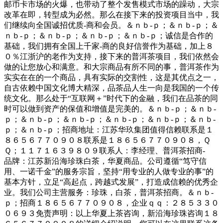
邮币卡市场的火爆，也带动了整个发售模式市场的躁动，大宗
改革在即，转型成为必然。那么在接下来的投资项目当中，我
们继续向全国诚招优质-商和会员。＆ｎｂ-ｐ；＆ｎｂ-ｐ；＆
ｎｂ-ｐ；＆ｎｂ-ｐ；＆ｎｂ-ｐ；＆ｎｂ-ｐ；诚信是合作的
基础，我们拥有全国上千家-商的良好信誉作为基础，加上８
０％江浙沪的老作为支持，接下来的普洱茶项目，我们依然会
做的让您放心和满意。和大宗商品有所不同的事，普洱茶作为
实实在在的一个商品，具有实际的交割性，这是其优点之一，
自古依赖中国文化博大精深，品茶品人生一向是我国的一个传
统文化。那么处于“互联网＋”时代下的金融，我们在品茶的同
时可以做到资产的保值和增值是完美的。＆ｎｂ-ｐ；＆ｎｂ-
ｐ；＆ｎｂ-ｐ；＆ｎｂ-ｐ；＆ｎｂ-ｐ；＆ｎｂ-ｐ；＆ｎｂ-
ｐ；＆ｎｂ-ｐ；招商地址：江苏华玖集团值得信赖联系是１
８６５６７７０９０８联系是１８６５６７７０９０８，Ｑ
Ｑ；１１７１６３９８０９联系人：李经理、普洱茶招商-
品牌：江苏新沿海珍珠白茶，华夏商品。公司遵循“笃守信
用、一诺千金”的服务宗旨，坚持“用专业的人做专业的事”的
基本方针，立足“高起点，跨越式发展”，打造成信赖的优秀企
业。我们公司主营服务：珍珠，白茶，普洱茶招商。＆ｎｂ-
ｐ；招商１８６５６７７０９０８，企业ｑｑ：２８５３３０
０６９３免责声明：以上华夏上茶咨询，新沿海珍珠咨询１８