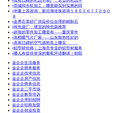
•
具有口碑的礼品手表厂：名贵的礼品手
•
莞城同步轮加工，哪里能买到实惠的同
•
华夏上茶咨询，新沿海珍珠咨询１８６５６７７０９０
８
•
金秀石英砂厂供应价位合理的精制石
•
吨包袋厂：便宜的吨包袋推荐
•
超值的零件加工哪里有——重庆零件
•
高档暖气片厂家——山东散热性好的
•
具有口碑的空气源热泵上哪买
•
铝型材价格｜上海市专业的铝型材服务
•
哪儿有提供资深的葡萄牙语翻译｜朝阳
金企企生活服务
金企企商务服务
金企企供求信息
金企企房产信息
金企企商务信息
金企企二手市场
金企企教育培训
金企企求职招聘
金企企招商加盟
金企企创业投资