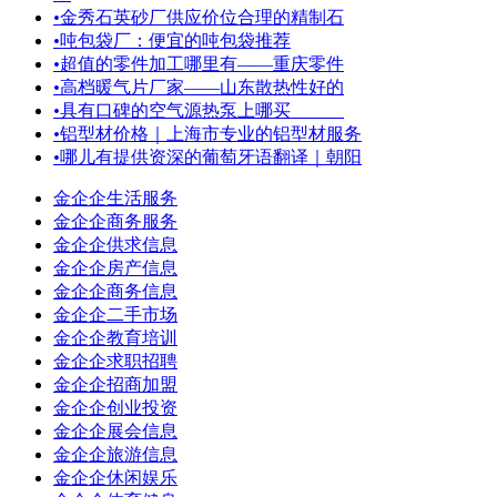
•
金秀石英砂厂供应价位合理的精制石
•
吨包袋厂：便宜的吨包袋推荐
•
超值的零件加工哪里有——重庆零件
•
高档暖气片厂家——山东散热性好的
•
具有口碑的空气源热泵上哪买
•
铝型材价格｜上海市专业的铝型材服务
•
哪儿有提供资深的葡萄牙语翻译｜朝阳
金企企生活服务
金企企商务服务
金企企供求信息
金企企房产信息
金企企商务信息
金企企二手市场
金企企教育培训
金企企求职招聘
金企企招商加盟
金企企创业投资
金企企展会信息
金企企旅游信息
金企企休闲娱乐