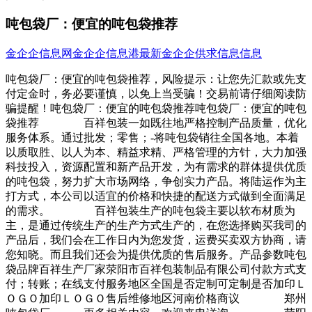
吨包袋厂：便宜的吨包袋推荐
金企企信息网
金企企信息港
最新金企企供求信息信息
吨包袋厂：便宜的吨包袋推荐，风险提示：让您先汇款或先支
付定金时，务必要谨慎，以免上当受骗！交易前请仔细阅读防
骗提醒！吨包袋厂：便宜的吨包袋推荐吨包袋厂：便宜的吨包
袋推荐 百祥包装一如既往地严格控制产品质量，优化
服务体系。通过批发；零售；-将吨包袋销往全国各地。本着
以质取胜、以人为本、精益求精、严格管理的方针，大力加强
科技投入，资源配置和新产品开发，为有需求的群体提供优质
的吨包袋，努力扩大市场网络，争创实力产品。将陆运作为主
打方式，本公司以适宜的价格和快捷的配送方式做到全面满足
的需求。 百祥包装生产的吨包袋主要以软布材质为
主，是通过传统生产的生产方式生产的，在您选择购买我司的
产品后，我们会在工作日内为您发货，运费买卖双方协商，请
您知晓。而且我们还会为提供优质的售后服务。产品参数吨包
袋品牌百祥生产厂家荥阳市百祥包装制品有限公司付款方式支
付；转账；在线支付服务地区全国是否定制可定制是否加印Ｌ
ＯＧＯ加印ＬＯＧＯ售后维修地区河南价格商议 郑州