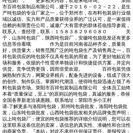
吨包袋厂， 更多相关内容，欢迎来电详询。 荥阳
市百祥包装制品有限公司，建于２０１６－０２－２２，是生
产吨包袋的专业厂家之一，位于郑州市，在布料包装袋行业领
域以诚信、实力和产品质量获得业界的广泛认可，是一家值得
信赖的有限责任公司，诚邀广大有需求的群体莅临指导参观，
联系人：查经理，联系：１５８３８２９６０８０ 关
于，山东吨包袋厂，陕西吨包袋厂，安徽吨包袋批发还有更多
信息等你看哦 作为是目前河南省品种齐全，质量良
好，供货量大，销售范围广泛的吨包袋生产及销售商之一，百
祥包装供应的吨包袋不仅具有包装的用途，为了更好地贴近市
场和服务，依据的个性需求单独设计和快捷提供方案，并定向
供货。竞争优势更强，因而倍受欢迎。 百祥包装凭借
娴熟制作实力，网聚业界精兵，配备先进的设备，组成了强大
的创作、制作队伍。掌握时代潮流，使得吨包袋迅速占领了布
料包装袋市场。荥阳市百祥包装制品有限公司 全体员工始终
本着“质量保证，至上”的原则以的吨包袋，真诚的服务，恭候
全国各界新老洽谈惠顾。联系地址：荥阳市乡小王村
请-了解更多与洛阳吨包袋，郑州吨包袋批发，洛阳吨包袋批
发，山东吨包袋批发，山西吨包袋批发相关的品牌免责声明：
以上吨包袋厂：便宜的吨包袋推荐的详细介绍说明，您可以在
这里联系这条信息的卖家，该信息的真实性、准确性和合法性
由商家负责。『本站』对此不承担任何保证责任。举报投诉：