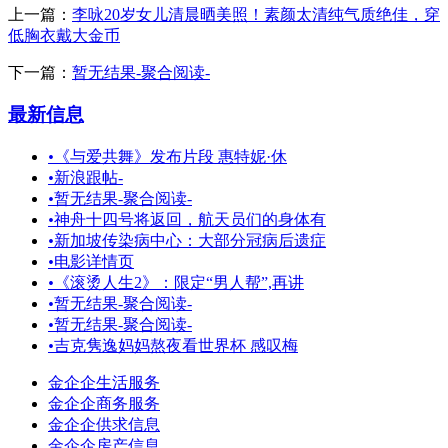
上一篇：
李咏20岁女儿清晨晒美照！素颜太清纯气质绝佳，穿
低胸衣戴大金币
下一篇：
暂无结果-聚合阅读-
最新信息
•
《与爱共舞》发布片段 惠特妮·休
•
新浪跟帖-
•
暂无结果-聚合阅读-
•
神舟十四号将返回，航天员们的身体有
•
新加坡传染病中心：大部分冠病后遗症
•
电影详情页
•
《滚烫人生2》：限定“男人帮”,再讲
•
暂无结果-聚合阅读-
•
暂无结果-聚合阅读-
•
吉克隽逸妈妈熬夜看世界杯 感叹梅
金企企生活服务
金企企商务服务
金企企供求信息
金企企房产信息