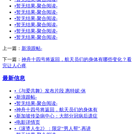
•
暂无结果-聚合阅读-
•
暂无结果-聚合阅读-
•
暂无结果-聚合阅读-
•
暂无结果-聚合阅读-
•
暂无结果-聚合阅读-
•
暂无结果-聚合阅读-
上一篇：
新浪跟帖-
下一篇：
神舟十四号将返回，航天员们的身体有哪些变化？看
完让人心疼
最新信息
•
《与爱共舞》发布片段 惠特妮·休
•
新浪跟帖-
•
暂无结果-聚合阅读-
•
神舟十四号将返回，航天员们的身体有
•
新加坡传染病中心：大部分冠病后遗症
•
电影详情页
•
《滚烫人生2》：限定“男人帮”,再讲